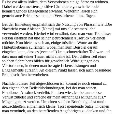
Es ist vor allem üblich, dem Verstorbenen einige Sätze zu widmen.
Dabei werden meistens positive Charaktereigenschaften oder
herausragendes Engagement erwähnt. Weiterhin lassen sich
gemeinsame Erlebnisse mit dem Verstorbenen hinzufügen.
Bei der Einleitung empfiehlt sich die Nutzung von Phrasen wie „Die
Nachricht vom Ableben [Name] traf uns alle schmerzlich“
verwendet werden. Hierbei wird erwähnt, dass man vom Tod dieser
Person erfahren hat und seiner Betroffenheit Ausdruck verleihen
möchte. Nun bietet es sich an, einige tröstliche Worte an die
Hinterbliebenen zu richten, wobei man zum Beispiel darauf
eingehen kann, dass es (eventuell) kein schmerzhafter Tod war und
dass man mit seiner Trauer nicht alleine ist. Den dritten Teil eines
solchen Schreibens bilden für gewöhnlich Würdigungen des
Verstorbenen, in denen man besagte Lebensleistungen und
Engagements aufzählt. An diesem Punkt lassen sich auch besondere
Freundschaften hervorheben.
Nachdem dieser Teil abgeschlossen ist, kommt es noch einmal zu
den eigentlichen Beileidsbekundungen, bei der man seinen
Emotionen Ausdruck verleiht. Phrasen wie „Ich bedaure diesen
Verlust zutiefst und spreche dir mein aufrichtiges Mitgefühl aus.“
Mögen genutzt werden. Um einen solchen Brief möglichst rund
abzuschließen, eignen sich kleine, Trost spendende Sätze, in denen
man vermittelt, an den betreffenden Angehörigen zu denken und ihn