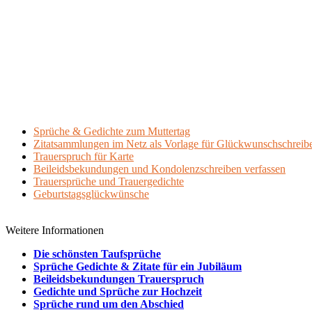
Sprüche & Gedichte zum Muttertag
Zitatsammlungen im Netz als Vorlage für Glückwunschschreib
Trauerspruch für Karte
Beileidsbekundungen und Kondolenzschreiben verfassen
Trauersprüche und Trauergedichte
Geburtstagsglückwünsche
Weitere Informationen
Die schönsten Taufsprüche
Sprüche Gedichte & Zitate für ein Jubiläum
Beileidsbekundungen Trauerspruch
Gedichte und Sprüche zur Hochzeit
Sprüche rund um den Abschied